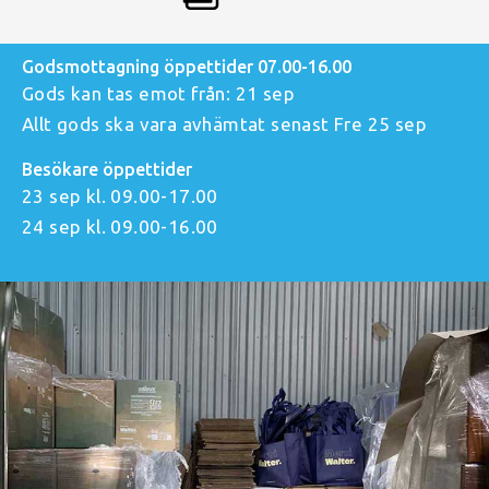
Godsmottagning öppettider 07.00-16.00
Gods kan tas emot från: 21 sep
Allt gods ska vara avhämtat senast Fre 25 sep
Besökare öppettider
23 sep kl. 09.00-17.00
24 sep kl. 09.00-16.00